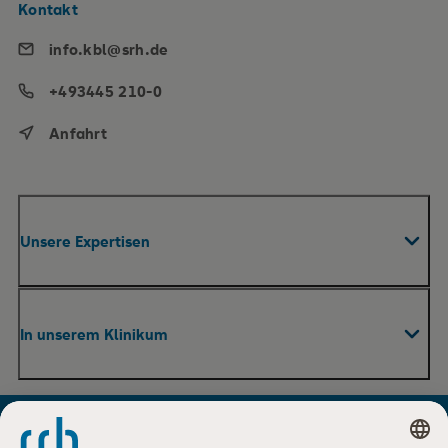
Kontakt
info.kbl@srh.de
+493445 210-0
Anfahrt
Unsere Expertisen
Fachabteilungen & Zentren
In unserem Klinikum
Praxen
Pflege
Ihr Aufenthalt
Therapie und Reha
Für Besucher