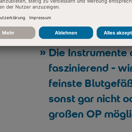
Gefäße (z. B. Hirn, Hals, Becken
Umfassende Notfalldiagnostik
Kopf-, Hals-, Brust- und Bauchr
Komplett digitalisierte Bilder u
KOMM. CHEFARZT PROF. DR. MED. KLA
Die Instrumente 
faszinierend - w
feinste Blutgefäß
sonst gar nicht o
großen OP mögl