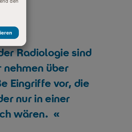
, Beine im MRT)
aum (Unfallpatienten)
nd Befunde
US KIRCHHOF
der Radiologie sind
ir nehmen über
e Eingriffe vor, die
der nur in einer
ich wären.