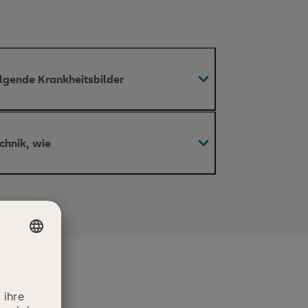
olgende Krankheitsbilder
gelenk)
chnik, wie
MRT)
rper-Computertomographie (CT)
e