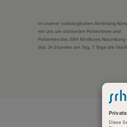
In unserer radiologischen Abteilung kü
wir uns um stationäre Patientinen und
Patienten des SRH Klinikums Naumburg 
das 24 Stunden am Tag, 7 Tage die Woch