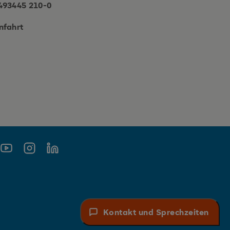
493445 210-0
nfahrt
book
Youtube
Instagram
Linkedin
Kontakt und Sprechzeiten