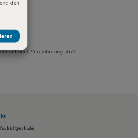
 findet nach Vereinbarung statt.
akt
nfo.kbl@srh.de