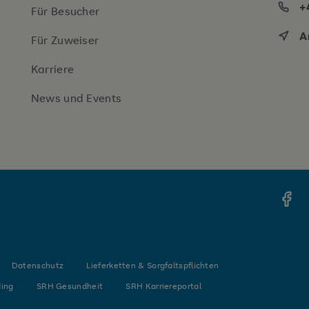
+
Für Besucher
A
Für Zuweiser
Karriere
News und Events
Face
Datenschutz
Lieferketten & Sorgfaltspflichten
ing
SRH Gesundheit
SRH Karriereportal