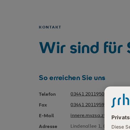
KONTAKT
Wir sind für
So erreichen Sie uns
03441 2011950
Telefon
03441 2011959
Fax
innere.mvzsa.ztz@srh.de
E-Mail
Lindenallee 1, 06712 Zeitz
Adresse