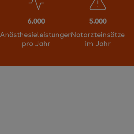
Anästhesie von Kindern bis zum geriatrischen
Patient
6.000
5.000
Anästhesieleistungen
Notarzteinsätze
pro Jahr
im Jahr
AMBULANZEN UND ÖFFNUNGSZEITEN
Wir sind für Sie da