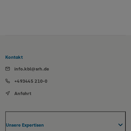
Themenbereich
Them
Bauchorgane
Fra
Kontakt
info.kbl@srh.de
+493445 210-0
Anfahrt
Unsere Expertisen