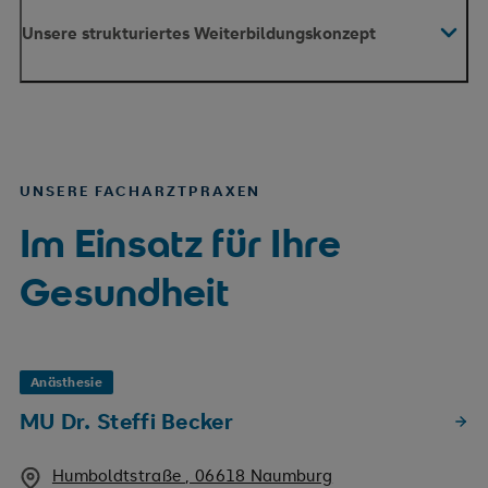
Unsere strukturiertes Weiterbildungskonzept
Anästhesie 60 Monate im Verbund mit den SRH
Kliniken Gera und Zeitz
Spezielle Intensivmedizin 12 von 24 Monaten
UNSERE FACHARZTPRAXEN
Im Einsatz für Ihre
Weitbildungskonzept Klinik für Anästhesie
und Intensivmedizin
Gesundheit
Anästhesie
MU Dr. Steffi Becker
Humboldtstraße , 06618 Naumburg